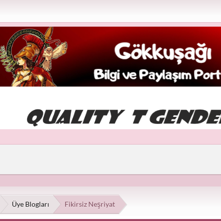
Üye Blogları
Fikirsiz Neşriyat