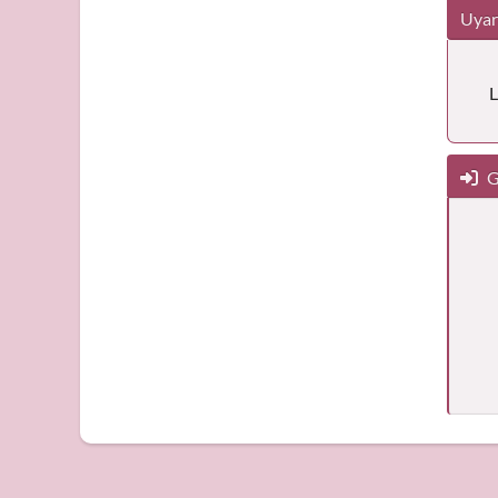
Uyar
L
G