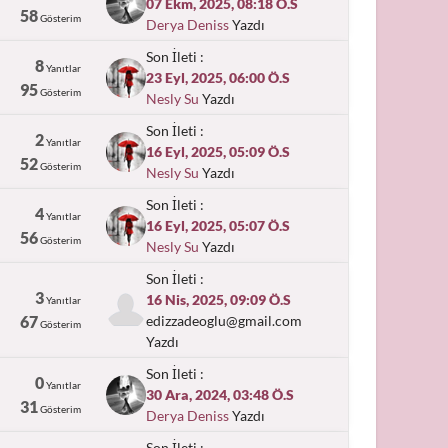
07 Ekm, 2025, 08:18 Ö.S
58
Gösterim
Derya Deniss
Yazdı
Son İleti :
8
Yanıtlar
23 Eyl, 2025, 06:00 Ö.S
95
Gösterim
Nesly Su
Yazdı
Son İleti :
2
Yanıtlar
16 Eyl, 2025, 05:09 Ö.S
52
Gösterim
Nesly Su
Yazdı
Son İleti :
4
Yanıtlar
16 Eyl, 2025, 05:07 Ö.S
56
Gösterim
Nesly Su
Yazdı
Son İleti :
3
16 Nis, 2025, 09:09 Ö.S
Yanıtlar
67
edizzadeoglu@gmail.com
Gösterim
Yazdı
Son İleti :
0
Yanıtlar
30 Ara, 2024, 03:48 Ö.S
31
Gösterim
Derya Deniss
Yazdı
Son İleti :