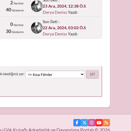
2
Yanıtlar
23 Ara, 2024, 12:38 Ö.S
40
Gösterim
Derya Deniss
Yazdı
Son İleti :
0
Yanıtlar
22 Ara, 2024, 03:02 Ö.S
30
Gösterim
Derya Deniss
Yazdı
 istediğiniz yer
u Gök Kuşağı Arkadaşlık ve Dayanışma Portalı © 2026