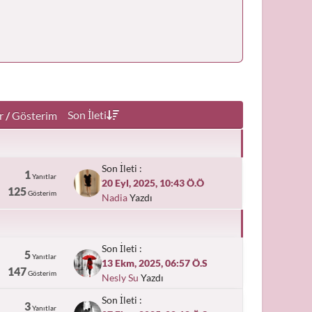
Son İleti
r
/
Gösterim
Son İleti :
1
Yanıtlar
20 Eyl, 2025, 10:43 Ö.Ö
125
Gösterim
Nadia
Yazdı
Son İleti :
5
Yanıtlar
13 Ekm, 2025, 06:57 Ö.S
147
Gösterim
Nesly Su
Yazdı
Son İleti :
3
Yanıtlar