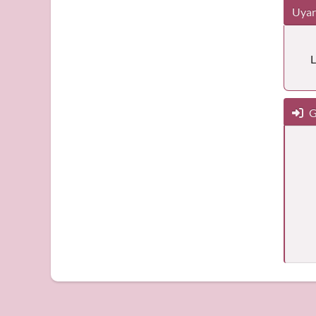
Uyar
L
G