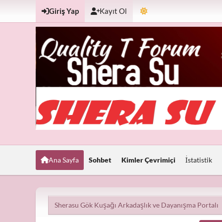
Giriş Yap
Kayıt Ol
Ana Sayfa
Sohbet
Kimler Çevrimiçi
İstatistik
Sherasu Gök Kuşağı Arkadaşlık ve Dayanışma Portalı