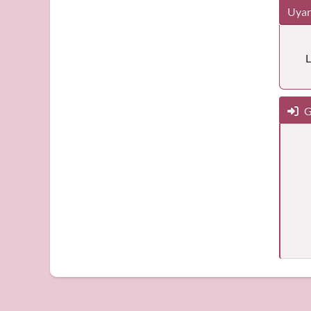
Uyar
L
G