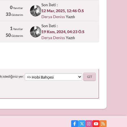
Son İleti :
0
Yanıtlar
12 Mar, 2025, 12:46 Ö.S
33
Gösterim
Derya Deniss
Yazdı
Son İleti :
1
Yanıtlar
19 Ksm, 2024, 04:23 Ö.S
50
Gösterim
Derya Deniss
Yazdı
 istediğiniz yer